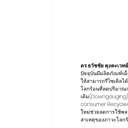
ดร.ธวัชชัย ตุงคะเวทย
ปัจจุบันมีผลิตภัณฑ์
ให้สามารถรีไซเคิลได
โลกร้อนที่ลดปริมาณก
เดิม(Downgauging)ร
consumer Recycled R
ใหม่ช่วยลดการใช้พล
สาเหตุของภาวะโลกร