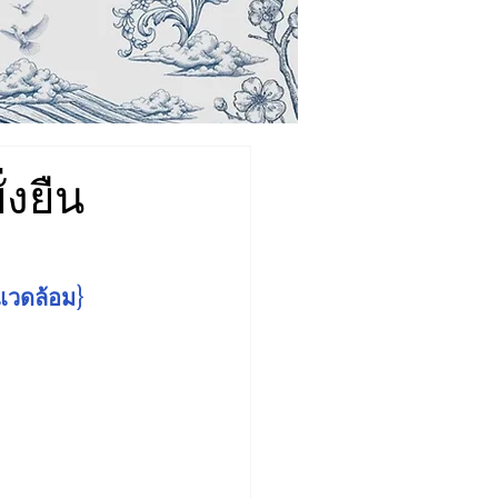
่งยืน
งแวดล้อม}