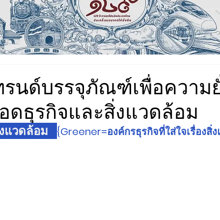
รนด์บรรจุภัณฑ์เพื่อความยั
ดธุรกิจและสิ่งแวดล้อม
งแวดล้อม   
{Greener=องค์กรธุรกิจที่ใส่ใจเรื่องสิ่