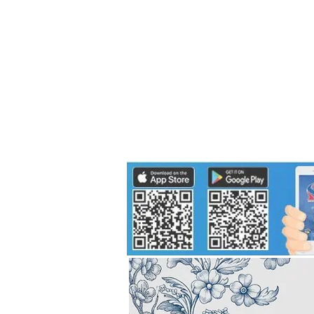
Politics
H-I-T-G
Knowledg
EEC
Eco Industrial Town-S