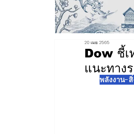
20 เม.ย. 2565
Dow ชี้เท
แนะทางรอ
พลังงาน-สิ่