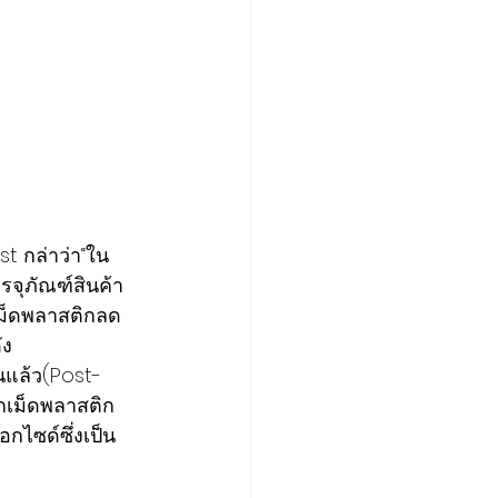
t กล่าว่า“ใน
รจุภัณฑ์สินค้า
เม็ดพลาสติกลด
ัง
นแล้ว(Post-
ากเม็ดพลาสติก
ไซด์ซึ่งเป็น