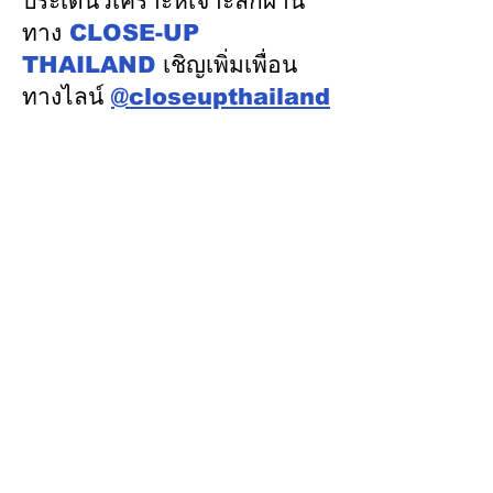
ประเด็นวิเคราะห์เจาะลึกผ่าน
ไฟอย่างเป็นธรรม
ทาง
CLOSE-UP
THAILAND
เชิญเพิ่มเพื่อน
ทางไลน์
@closeupthailand
หมวดข่าว
ข่าวเด่น
เศรษฐกิจ
การเมือง
สังคม
ต่างประเทศ
ศิลปวัฒนธรรม-การศึกษา
พลังงาน สิ่งแวดล้อม
อสังหาริมทรัพย์