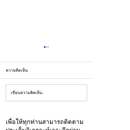
ความคิดเห็น
เขียนความคิดเห็น…
รัฐบาลชูกรอบคัด Data
เปิดปฐมบทใหม่ 
Center 4 มิติ ดันลงทุน
โนเรลหาดใหญ่ 
7.5 แสนล้านบาท สร้าง
มูลค่า 1.7 หมื่นล
งานทักษะสูง–เชื่อม SMEs
ครม.อนุมัติให้รฟ
เพื่อให้ทุกท่านสามารถติดตาม
ไทย พร้อมดูแลต้นทุนน้ำ–
ดำเนินการ