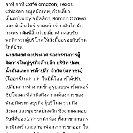
อาทิ อาทิ 
Café amazon, Texas 
Chicken, 
หมูหม้อเทพ
, 
ก๋วยเตี๋ยว
เย็นตาโฟ 
by 
อ.มัลลิกา
, Ramen Ozawa 
และ ดิ เอ็มไพร์ ราดหน้า ข้าวมันไก่ ผัด
กะเพรา ผัดซีอิ๊ว ก๋วยเตี๋ยวคั่ว ตอบรับ
พฤติกรรมผู้บริโภคให้สั่งมื้ออร่อยกับร้าน
ใกล้บ้าน
นายสมยศ คงประเวศ รองกรรมการผู้
จัดการใหญ่ธุรกิจค้าปลีก บริษัท ปตท. 
น้ำมันและการค้าปลีก จำกัด (มหาชน) 
(โออาร์)
 กล่าวว่า
ในปีนี้โออาร์ได้ปรับ
เปลี่ยนการทำงานเข้าสู่รูปแบบพาร์ตเนอร์
ชิปโมเดล ที่คำนึงถึงความต้องการของ
พันธมิตรทางธุรกิจ ผู้บริโภค รวมถึง
สังคม และชุมชนเป็นหลัก ซึ่งจากผลตอบ
รับที่ดีของ 2 สาขานำร่อง ทั้งสาขาเกษตร
นวมินทร์ และสาขาพัฒนาการขาออก ใน