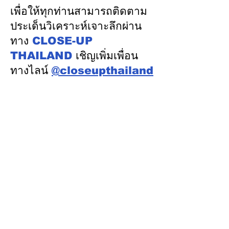
ในเวทีประชุมหารือเชิง
“AA / Stable” 3
เพื่อให้ทุกท่านสามารถติดตาม
นโยบายด้านพลังงานไทย -
เนื่อง
ประเด็นวิเคราะห์เจาะลึกผ่าน
ออสเตรเลีย ครั้งที่ 2 ณ
ทาง
CLOSE-UP
เมืองแคนเบอร์รา เครือรัฐ
THAILAND
เชิญเพิ่มเพื่อน
ออสเตรเลีย
ทางไลน์
@closeupthailand
หมวดข่าว
ข่าวเด่น
เศรษฐกิจ
การเมือง
สังคม
ต่างประเทศ
ศิลปวัฒนธรรม-การศึกษา
พลังงาน สิ่งแวดล้อม