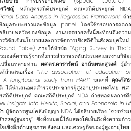
รวิชญ์
 Panel Data Analysis in Regression Framework”
 ถ่า
าะห์ข้อมูลระยะยาวและข้อมูล panel โดยใช้กรอบการถดถ
ธิบายพลวัตของข้อมูล งานบรรยายครั้งนี้สะท้อนถึงความ
อการวิจัยเชิงนโยบายและการจัดการเชิงสถิติในสังคมยุคใหม่
Round Table) ภายใต้หัวข้อ “Aging Survey in Thailan
รวมองค์ความรู้จากทั้งการสำรวจระดับประเทศและงานวิจั
กเปลี่ยนหลายท่าน 
ผศ.ดร.ดารารัตน์ อานันทนะสุวงศ์
 ผู้อำ
ด้นำเสนอเรื่อง 
“The association of education on
 A longitudinal study from HART”
 ขณะที่ 
คุณภัสธา
าติ ได้นำเสนอผลสำรวจประชากรผู้สูงอายุประเทศไทย พ.ศ.
l Insights into Health, Social, and Economic in Lif
คำ
 ผู้จัดการศูนย์คลังปัญญา NIDA ได้อธิบายเรื่อง 
“การกำหน
ำรวจผู้สูงอายุ”
 ซึ่งทั้งหมดนี้ได้แสดงให้เห็นถึงทั้งความก้
าใจเชิงลึกด้านสุขภาพ สังคม และเศรษฐกิจของผู้สูงอายุไทย