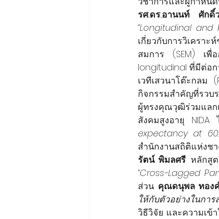
รศ.ดร.อานนท์ ศักดิ์ว
“Longitudinal and
เกี่ยวกับการวิเคร
สมการ (SEM) เพื่ออ
longitudinal ที่มีต่
เวทีเสวนาโต๊ะกลม (
กิจกรรมสำคัญที่รวบ
ผู้ทรงคุณวุฒิร่วมแล
สังคมสูงอายุ NIDA ไ
expectancy at 60:
สำนักงานสถิติแห่งช
รัตน์ พิมลศรี
“Cross-Lagged Pane
ส่วน 
คุณดนุพล ทอง
ให้กับตัวอย่างในการส
วิธีวิจัย และความเข้