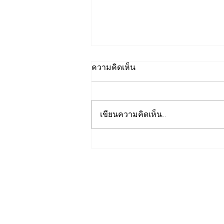
ความคิดเห็น
เขียนความคิดเห็น…
EGCO Group ตอกย้ำความ
เชื่อมั่นจากตลาดการเงิน รักษา
อันดับเครดิต “AA / Stable”
3 ปีต่อเนื่อง