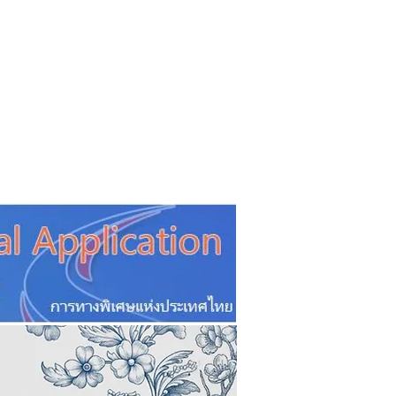
CSR
ESG&SDG
PR & Event
ิ่น
ช้อปปี้ง online
ท่องเที่ยว