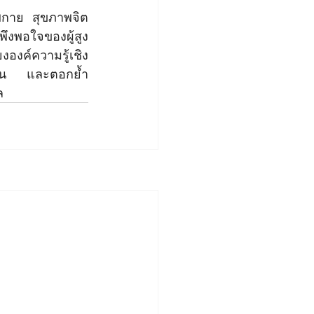
าพกาย สุขภาพจิต 
ึงพอใจของผู้สูง
องค์ความรู้เชิง
งยืน และตอกย้ำ
ล