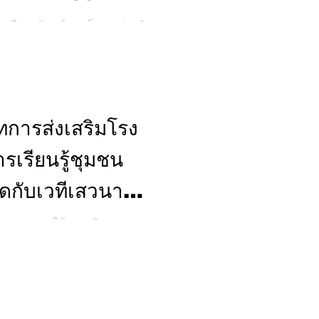
มายโลก
กษมีแสงจันทร์ รองโฆษกประจำ
นการจมน้ำโลก ซึ่งตรงกับวันที่
รแก้ปัญหาการจมน้ำ ซึ่งเป็น
และระดับประเทศ ทั้งนี้ จาก
รอนามัยโลก พบว่า 4 โดย
 และภูมิภาคเอเชียตะวันออก
ารส่งเสริมโรง
า (พ.ศ. 2559 - 2568) คนไทยเส
รเรียนรู้ชุมชน
ุดกับเวทีเสวนา
หน่วยผลิต
ฟ้าขนอม ภายใต้การบริหารของ
รได้รับพระราชทานรางวัล
ตสาหกรรมแลนด์
างวัลพระราชทานฯ พร้อมจัด
งานสู่การเป็นมรดก
้ำคุณค่าของการอนุรักษ์มรดก
ร้างประโยชน์แก่ชุมชนและสังคม