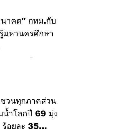
มราโชบาย โดยมี นายไทวุฒิ
ริหารสำนักงานเขต
งอนาคต" กทม.กับ
เรือนครสวรรค์ คลองผดุง
รู้มหานครศึกษา
น
ชน ชุมชน สถานศึกษา และภาค
มารถแก้ไขได้ด้วยหน่วยงานใด
าประดิษฐ์ (AI) ที่ข้อมูลมี
และการเพิ่มประสิทธิภาพ
ญชวนทุกภาคส่วน
ีให้เกิดประโยชน์ต่อการพัฒนา
น้ำโลกปี 69 มุ่ง
 ร้อยละ 35