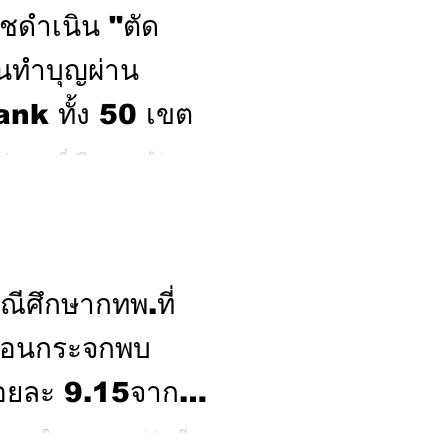
ชดำเนิน "ตัด
นทำบุญผ่าน
ank ทั้ง 50 เขต
็ก ประธานที่ปรึกษาของผู้ว่า
ดำเนินกลาง เพื่อติดตามการ
วิวาทของคนไร้บ้านจนสร้าง
รักษ์สรรค์ สมาชิกสภาผู้แทน
ยูรพฤกษ์ สมาชิกสภา
ปรึกษาของผู้ว่าราชการ
ีศึกษากทพ.ที่
วงการพัฒนาสังคมและความ
รือนกระจกพบ
อยละ 9.15จาก
 เมื่อเทียบกับ