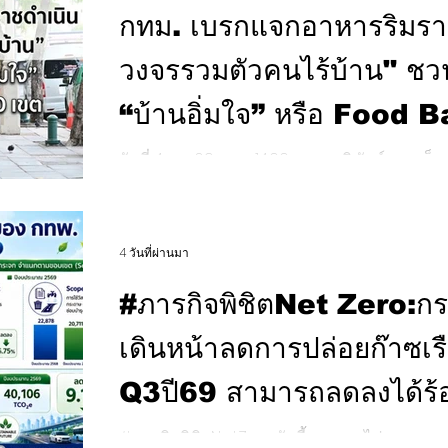
กทม. เบรกแจกอาหารริมรา
วงจรรวมตัวคนไร้บ้าน" ชว
“บ้านอิ่มใจ” หรือ Food B
วันที่ 4 ส.ค. 69 เวลา 14.00 น. พล.อ.นิพัทธ์ ทองเล
ราชการกรุงเทพมหานคร ลงพื้นที่บริเวณถนนราช
แก้ไขปัญหาคนไร้บ้าน ภายหลังเกิดเหตุทะเลาะ
ความกังวลแก่ประชาชน โดยมี นายปารเมศ วิทยา
4 วันที่ผ่านมา
ราษฎรกรุงเทพมหานคร เขต 1 นายอดิเจษฎ์ ประ
กรุงเทพมหานคร พล.ต.อ.อดิศร์ งามจิต สุขศรี ที่
#ภารกิจพิชิตNet Zero:กรณ
กรุงเทพมหานคร ผู้บริหารเขตพระนคร กระทร
มั่นคงของมนุษย์ (พม.)
เดินหน้าลดการปล่อยก๊าซเ
Q3ปี69 สามารถลดลงได้ร้
44,147เหลือ40,106 tCO₂e
#ภารกิจพิชิตNetZero:วันนี้ เราตามไปดูความพยายามในการลดการปล่อยก๊าซ