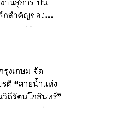
านสู่การเป็น
ร์กสำคัญของ
ัตยกรรม ประจำปี 2567
ละชุมชน ระดับดีมาก จาก
พรัตนราชสุดาฯ สยามบรมราช
เรียนรู้โรงไฟฟ้าขนอม อ.ขนอม
oup ที่สะท้อนความสำเร็จของ
 1 ให้เป็นศูนย์เรียนรู้ด้าน
กรุงเกษม จัด
ของศูนย์เรียนรู้แห่งนี้ไม่
ยรติ “สายน้ำแห่ง
นวิถีรัตนโกสินทร์”
ราชการกรุงเทพมหานคร เยี่ยมชม
ใต้กิจกรรมเฉลิมพระเกียรติ
มหามงคลเฉลิมพระชนมพรรษา 74
่มพระบารมี สืบสานวิถี