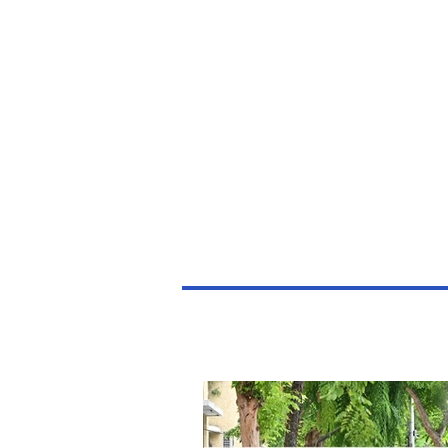
Politics
H-I-T-G
Knowledg
EEC
Eco Industrial Town-S