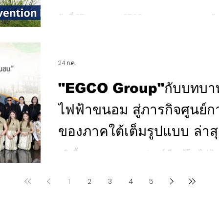
ภายในปี 2578 ตามเป้าห
วันที่ 25 กรกฎาคม 2569 นางสาวพลอยทะเล ลั
สำนักนายกรัฐมนตรี เปิดเผยว่า เนื่องในวันป้องกั
25 กรกฎาคมของทุกปี รัฐบาลให้ความสำคัญในกา
หนึ่งในปัญหาสาธารณสุขที่สำคัญทั้งในระดับโลก
24 ก.ค.
รายงานสถานการณ์ป้องกันการจมน้ำขององค์กา
มากกว่าครึ่งเกิดขึ้นในภูมิภาคแปซิฟิกตะวันตก
"EGCO Group"กับบทบาทก
เฉียงใต้ ขณะที่ประเทศไทย ในช่วง 10 ปีที่ผ่านม
ไฟฟ้าขนอม สู่ภารกิจศูนย์กา
ของภาคใต้เต็มรูปแบบ ล่าส
“โรงไฟฟ้าเรือลอยน้ำ…จาก
พลิกฟื้นมรดกอุตสาหกรรม! ศูนย์เรียนรู้โรงไฟ
EGCO Group เฉลิมฉลองความภาคภูมิใจจากกา
พลังงานสู่การเป็นมรดกอุ
อนุรักษ์ศิลปสถาปัตยกรรม ผ่านงานติดตั้งป้ายร
1
2
3
4
5
เสวนา “โรงไฟฟ้าเรือลอยน้ำ…จากหน่วยผลิตพลัง
มาร์กสำคัญของชุมชน”
อุตสาหกรรมแลนด์มาร์กสำคัญของชุมชน” ตอกย
อุตสาหกรรม ต่อยอดสู่การเป็นแหล่งเรียนรู้ที่ส