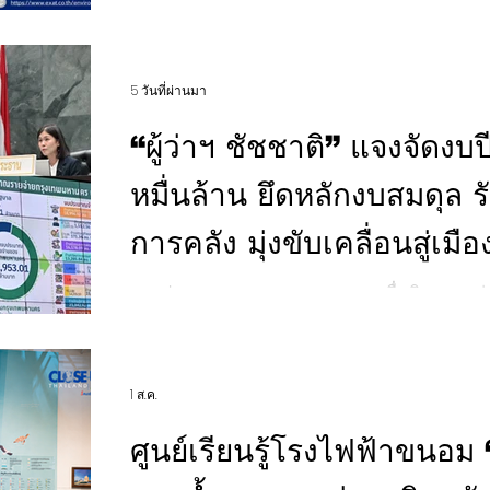
เรือนกระจกของการทางพิเศษแห่งประเทศไทย (
ปี68
สำคัญแห่งหนึ่ง ที่ให้บริการทางพิเศษหลายร้อยก
รักษ์โลก ทั้งนี้ กทพ. ยังคงเดินหน้าลดการปล่อยก๊าซเรือนกระจกอย่างต่อเนื่อง ผล
5 วันที่ผ่านมา
การดำเนินงาน ไตรมาสที่ 3 ปีงบประมาณ 256
ก๊าซเรือนกระจกรวม (Total GHG Emissions) ได้ 
“ผู้ว่าฯ ชัชชาติ” แจงจัดงบ
40,106 tCO₂e เมื่อเทียบกับปีงบประมาณ 2568 กทพ.
หมื่นล้าน ยึดหลักงบสมดุล ร
การคลัง มุ่งขับเคลื่อนสู่เมื
และความหวัง
การประชุมสภากรุงเทพมหานคร เพื่อพิจารณาร่
เรื่อง งบประมาณรายจ่ายประจำปีงบประมาณ พ.ศ. 2
สิทธิพันธุ์ ผู้ว่าราชการกรุงเทพมหานคร ได้นำ
ข้อบัญญัติดังกล่าว ว่างบประมาณรายจ่ายประจำป
1 ส.ค.
วงเงินรวม 93,918.92 ล้านบาท ซึ่งกรุงเทพมหา
คุ้มค่า กระจายความเจริญอย่างทั่วถึงทุกพื้นที่
ศูนย์เรียนรู้โรงไฟฟ้าขนอม
ประชาชน ควบคู่กับการวางรากฐานการพัฒนากร