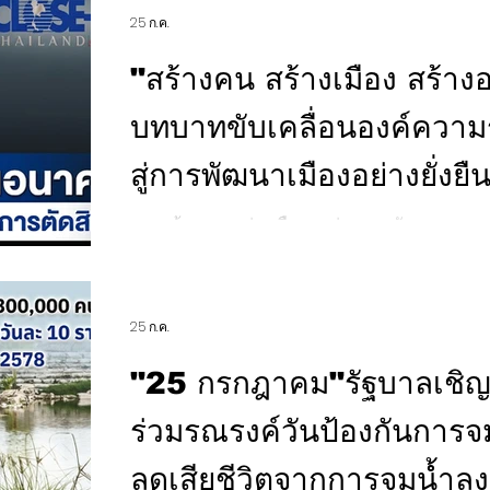
25 ก.ค.
รัตนโกสินทร์" โครงการพระราชดำริตามพระบร
ขันแก้ว รองปลัดกรุงเทพมหานคร พร้อมด้วยผู้บ
"สร้างคน สร้างเมือง สร้า
ป้อมปราบศัตรูพ่าย ร่วมเยี่ยมชมกิจกรรม ณ ท่า
กรุงเกษม เขตป้อมปรา
บทบาทขับเคลื่อนองค์ความ
สู่การพัฒนาเมืองอย่างยั่งยื
การสร้างความร่วมมือระหว่างภาครัฐ ภาคเอก
ประชาชน เนื่องจากปัญหาเมืองในปัจจุบันไม่สา
หน่วยงานหนึ่งเพียงลำพังอีกต่อไป "การบริหารเมืองในอนาคต จำเป็นต้องใช้
ข้อมูลเป็นฐานในการตัดสินใจ โดยเฉพาะในยุคปัญญ
25 ก.ค.
บทบาทสำคัญต่อการวางแผน การกำหนดนโยบาย 
การทำงานของภาครัฐ ผู้ปฏิบัติงานจึงจำเป็นต้องมีทักษะในการใช้ข้อมูล
"25 กรกฎาคม"รัฐบาลเชิ
วิเคราะห์สถานการณ์ และประยุกต์ใช้เทคโนโลย
ร่วมรณรงค์วันป้องกันการจม
ลดเสียชีวิตจากการจมน้ำลง