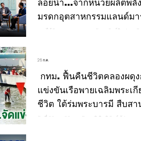
ลอยน้ำ…จากหน่วยผลิตพลังง
มรดกอุตสาหกรรมแลนด์มา
ชุมชน”
การได้รับพระราชทาน รางวัลอนุรักษ์ศิลปสถาป
ประเภท ก. งานอนุรักษ์มรดกทางสถาปัตยกรรมแ
สมเด็จพระกนิษฐาธิราชเจ้า กรมสมเด็จพระเท
กุมารี นับเป็นอีกหนึ่งหมุดหมายสำคัญของศูนย์
26 ก.ค.
จ.นครศรีธรรมราช ซึ่งบริหารงานโดย EGCO Gr
การอนุรักษ์และปรับใช้โรงไฟฟ้าเรือลอยน้ำ หน่วยที่
กทม. ฟื้นคืนชีวิตคลองผดุง
พลังงานและมรดกอุตสาหกรรม อย่างไรก็ตาม คุณค่า
ได้หยุดอยู่
แข่งขันเรือพายเฉลิมพระเกี
ชีวิต ใต้ร่มพระบารมี สืบสา
วันที่ 26 ก.ค. 69 นายชัชชาติ สิทธิพันธุ์ ผู้ว่า
กิจกรรมการแข่งขันเรือพายเฉลิมพระเกียรติ ภาย
พระบาทสมเด็จพระเจ้าอยู่หัว เนื่องในโอกาส
พรรษา 28 กรกฎาคม 2569 "สายน้ำแห่งชีวิต ใต้ร