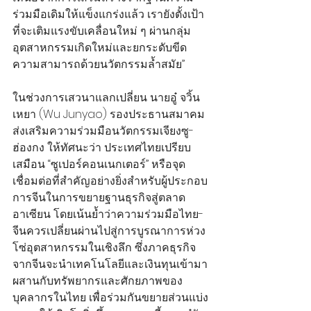
ร่วมมือเดิมให้แข็งแกร่งแล้ว เรายังตั้งเป้า
ที่จะเติมแรงขับเคลื่อนใหม่ ๆ ผ่านกลุ่ม
อุตสาหกรรมเกิดใหม่และยกระดับขีด
ความสามารถด้วยนวัตกรรมล้ำสมัย”
ในช่วงการเสวนาแลกเปลี่ยน นายอู๋ จวิ้น
เหยา (Wu Junyao) รองประธานสมาคม
ส่งเสริมความร่วมมือนวัตกรรมเจียงซู-
ฮ่องกง ให้ทัศนะว่า ประเทศไทยเปรียบ
เสมือน “ซูเปอร์คอนเนกเตอร์” หรือจุด
เชื่อมต่อที่สำคัญอย่างยิ่งสำหรับผู้ประกอบ
การจีนในการขยายฐานธุรกิจสู่ตลาด
อาเซียน โดยเน้นย้ำว่าความร่วมมือไทย-
จีนควรเปลี่ยนผ่านไปสู่การบูรณาการห่วง
โซ่อุตสาหกรรมในเชิงลึก ซึ่งภาคธุรกิจ
จากจีนจะนำเทคโนโลยีและเงินทุนเข้ามา
ผสานกับทรัพยากรและศักยภาพของ
บุคลากรในไทย เพื่อร่วมกันขยายส่วนแบ่ง