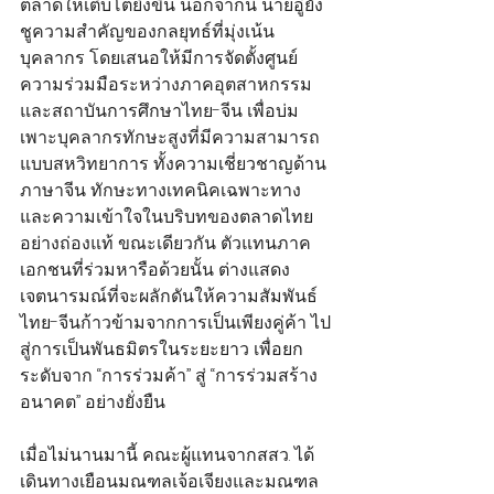
ตลาดให้เติบโตยิ่งขึ้น นอกจากนี้ นายอู๋ยัง
ชูความสำคัญของกลยุทธ์ที่มุ่งเน้น
บุคลากร โดยเสนอให้มีการจัดตั้งศูนย์
ความร่วมมือระหว่างภาคอุตสาหกรรม
และสถาบันการศึกษาไทย-จีน เพื่อบ่ม
เพาะบุคลากรทักษะสูงที่มีความสามารถ
แบบสหวิทยาการ ทั้งความเชี่ยวชาญด้าน
ภาษาจีน ทักษะทางเทคนิคเฉพาะทาง 
และความเข้าใจในบริบทของตลาดไทย
อย่างถ่องแท้ ขณะเดียวกัน ตัวแทนภาค
เอกชนที่ร่วมหารือด้วยนั้น ต่างแสดง
เจตนารมณ์ที่จะผลักดันให้ความสัมพันธ์
ไทย-จีนก้าวข้ามจากการเป็นเพียงคู่ค้า ไป
สู่การเป็นพันธมิตรในระยะยาว เพื่อยก
ระดับจาก “การร่วมค้า” สู่ “การร่วมสร้าง
อนาคต” อย่างยั่งยืน
เมื่อไม่นานมานี้ คณะผู้แทนจากสสว. ได้
เดินทางเยือนมณฑลเจ้อเจียงและมณฑล