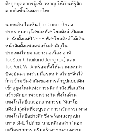
ดึงดูดบุคลากรผู้เชี่ยวชาญ ให้เป็นที่รู้จัก
มากยิ่งขึ้นในตลาดไทย
นายหลิน ไคเซิน (Lin Kaisen) รอง
ประธานอาวุโสของทัส-โฮลดิงส์ เปิดเผย
ว่า นับตั้งแต่ปี 2558 ทัส-โฮลดิงส์ ได้เดิน
หน้าจัดตั้งแพลตฟอร์มสำคัญใน
ประเทศไทยมาอย่างต่อเนื่อง อาทิ 
TusStar (Thailand·Bangkok) และ 
TusPark WHA พร้อมทั้งให้ความเห็นว่า 
ปัจจุบันความร่วมมือระหว่างไทย-จีนได้
ก้าวข้ามขีดจำกัดของการค้ารูปแบบเดิม 
เข้าสู่ยุคใหม่แห่งการผนึกกำลังเพื่อเสริม
สร้างศักยภาพระหว่างกัน ทั้งในด้าน
เทคโนโลยีและอุตสาหกรรม “ทัส-โฮ
ลดิงส์ มุ่งมั่นที่จะบูรณาการนวัตกรรมทาง
เทคโนโลยีอย่างลึกซึ้ง พร้อมลงทุนบ่ม
เพาะ SME ไปด้วย” นายหลินกล่าว “นอก
เหนือจากการเสริมสร้างรากฐานความ