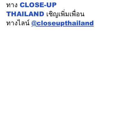
ออสเตรเลีย ครั้งที่ 2 ณ
ทาง
CLOSE-UP
เมืองแคนเบอร์รา เครือรัฐ
THAILAND
เชิญเพิ่มเพื่อน
ออสเตรเลีย
ทางไลน์
@closeupthailand
หมวดข่าว
ข่าวเด่น
เศรษฐกิจ
การเมือง
สังคม
ต่างประเทศ
ศิลปวัฒนธรรม-การศึกษา
พลังงาน สิ่งแวดล้อม
อสังหาริมทรัพย์
คมนาคม ขนส่ง