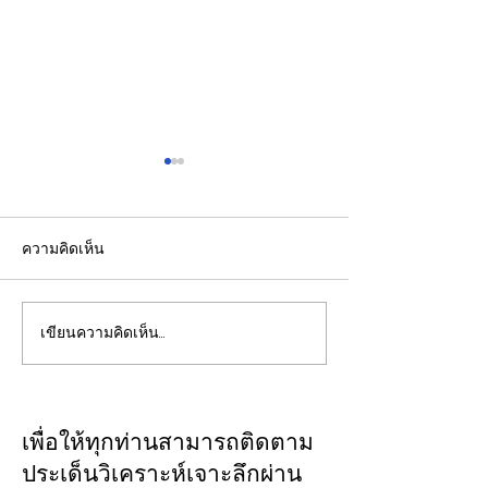
ความคิดเห็น
เขียนความคิดเห็น…
รองปลัดกระทรวงพลังงาน
EGCO Group ต
นำคณะผู้แทนไทยผลักดัน
ความเชื่อมั่นจา
ความร่วมมือด้านพลังงาน
เงิน รักษาอันดับ
ในเวทีประชุมหารือเชิง
“AA / Stable” 3
เพื่อให้ทุกท่านสามารถติดตาม
นโยบายด้านพลังงานไทย -
เนื่อง
ประเด็นวิเคราะห์เจาะลึกผ่าน