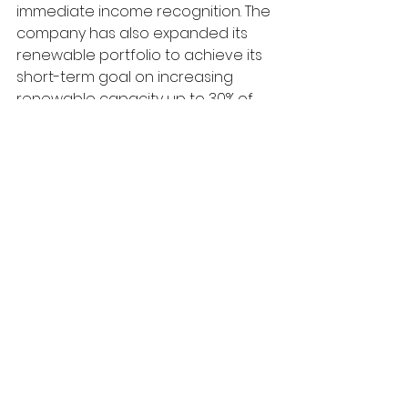
immediate income recognition. The 
company has also expanded its 
renewable portfolio to achieve its 
short-term goal on increasing 
renewable capacity up to 30% of 
the total capacity by 2030. 
Meanwhile, EGCO Group under ESG 
approach has continuously 
created a balance among 
business, community, society and 
environment by adhering to the 
principles of good governance 
and anti-corruption. This aims to 
enhance added values for all 
stakeholders and create a 
harmonious coexistence,” said Dr. 
Jiraporn.