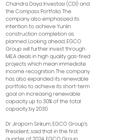
Chandra Daya Investasi (CDI) and 
the Compass Portfolio. The 
company also emphasized its 
intention to achieve Yunlin 
construction completion as 
planned. Looking ahead, EGCO 
Group will further invest through 
M&A deals in high quality gas-fired 
projects which mean immediate 
income recognition. The company 
has also expanded its renewable 
portfolio to achieve its short-term 
goal on increasing renewable 
capacity up to 30% of the total 
capacity by 2030.
Dr. Jiraporn Sirikum, EGCO Group’s 
President, said that in the first 
quarter of 2024, EGCO Group 