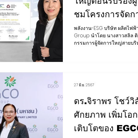
ใหญ่ต้อนรับรองผู้
ชมโครงการจัดก
องค์กร “EGCO
พลังงาน-ESG บริษัท ผลิตไฟฟ
Group นำโดย นางสาวสลิล ติระว
กรรมการผู้จัดการใหญ่สายบริหา
27 มิ.ย. 2567
ดร.จิราพร โชว์วิส
ศักยภาพ เพิ่มโอก
เติบโตของ EGC