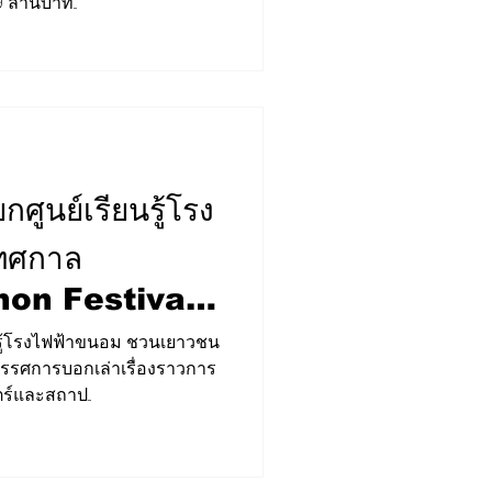
ล้านบาท...
ูนย์เรียนรู้โรง
เทศกาล
hon Festival
าช
รู้โรงไฟฟ้าขนอม ชวนเยาวชน
รรศการบอกเล่าเรื่องราวการ
ร์และสถาป...