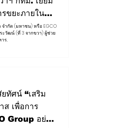
ว่าฯ กทม. เยี่ยม
ารขยะภายใน
 Ecosystem”
้า จำกัด (มหาชน) หรือ EGCO
ัฒน์ (ที่ 3 จากขวา) ผู้ช่วย
ร...
ัยทัศน์ “เสริม
าส เพื่อการ
O Group อย่าง