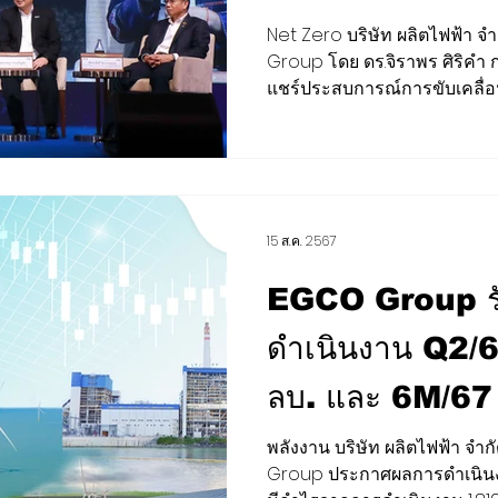
สังคมคาร์บอนต่
Net Zero บริษัท ผลิตไฟฟ้า 
Group โดย ดร.จิราพร ศิริคำ 
Forum: Clima
แชร์ประสบการณ์การขับเคลื่อนสู
Leading Towa
Zero”
15 ส.ค. 2567
EGCO Group รั
ดำเนินงาน Q2/6
ลบ. และ 6M/67 
ย้ำปิดจ๊อบก่อสร้า
พลังงาน บริษัท ผลิตไฟฟ้า จ
Group ประกาศผลการดำเนินงา
มั่นใจพร้อมยื่นป