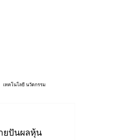
CSR
ESG&SDG
PR & Event
ิ่น
ช้อปปี้ง online
ท่องเที่ยว
เทคโนโลยี นวัตกรรม
ยปันผลหุ้น
าวดี
ศูนย์รวมข่าว