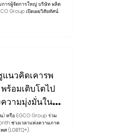
กำลังผลิต สร้างราย
มการผู้จัดการใหญ่ บริษัท ผลิต
CO Group เปิดเผยวิสัยทัศน์
ดุล ESG
ูแนวคิดเคารพ
พร้อมเติบโตไป
ความมุ่งมั่นใน
Month
าชน) หรือ EGCO Group ร่วม
onth ช่วงเวลาแห่งความภาค
ศ (LGBTQ+)...