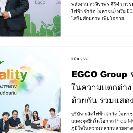
ยั่งยืน” มุ่งเพิ่ม
พลังงาน ดร.จิราพร ศิริคำ กรร
ไฟฟ้า จำกัด (มหาชน) หรือ EG
ได้ กำไร และสม
“เสริมศักยภาพ เพิ่มโอกาส...
11 มิ.ย. 2567
EGCO Group ช
ในความแตกต่าง 
ด้วยกัน ร่วมแสดง
โอกาส Pride 
บริษัท ผลิตไฟฟ้า จำกัด (มห
แสดงจุดยืนในโอกาส Pride M
ภูมิใจในความหลากหลายทางเพ