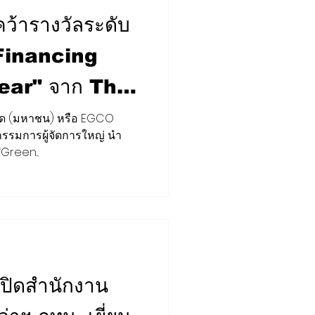
้ารางวัลระดับ
 Financing
ear" จาก The
A Sustainable
ำกัด (มหาชน) หรือ EGCO
re Awards
กรรมการผู้จัดการใหญ่ นำ
Green...
ิดสำนักงาน