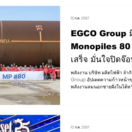
15 ก.ค. 2567
EGCO Group มี
Monopiles 80 ต้
เสร็จ มั่นใจปิด
สิ้นปีนี้
พลังงาน บริษัท ผลิตไฟฟ้า จ
Group อัปเดตความก้าวหน้าข
พลังงานลมนอกชายฝั่งในไต้หวัน
10 ก.ค. 2567