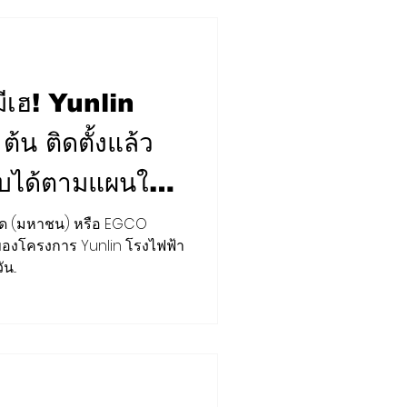
เฮ! Yunlin
น ติดตั้งแล้ว
จ๊อบได้ตามแผนใน
ำกัด (มหาชน) หรือ EGCO
องโครงการ Yunlin โรงไฟฟ้า
...