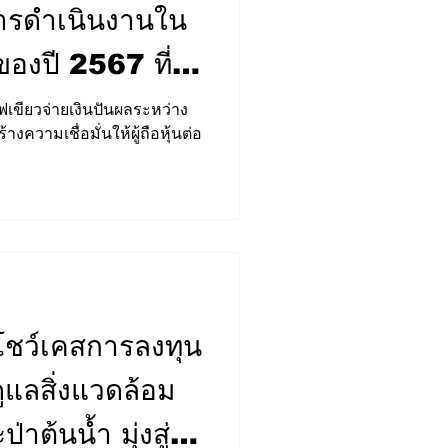
รดำเนินงานใน
ของปี 2567 ที่
รู้รายได้รวม
ฟเขียวจ่ายเงินปันผลระหว่าง
างความเชื่อมั่นให้ผู้ถือหุ้นต่อ
FORUM
STRATEGY
ท มีกำไรจากการ
3,410 ล้านบาท
ว์เคสการลงทุน
ูแลสิ่งแวดล้อม
ต้นน้ำ มุ่งสู่