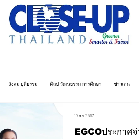
e Sharing
Forum
Insight
Strategy
Creative: 
mart City
ศูนย์รวมข่าวดี
ศูนย์รวมข่าว
ชุมชน-ท้องถ
สังคม ยุติธรรม
ศิลป วัฒนธรรม การศึกษา
ข่าวเด่น
พย์
คมนาคม การขนส่ง
Politics
พลังงาน สิ่งแวดล้อม
10 ก.ย. 2567
EGCOประกาศจ่า
ันเทิง&วาไรตี้ หมอลำ
เมืองอุตสาหกรรมเชิงนิเวศ
ศูนย์รวมข่