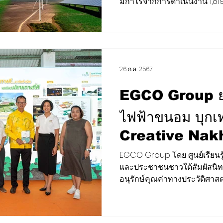
มีกำไรจากการดำเนินงาน 1,819 
RE รอบใหม่
26 ก.ค. 2567
EGCO Group ยกศ
ไฟฟ้าขนอม บุก
Creative Nak
จ.นครศรีธรรมร
EGCO Group โดย ศูนย์เรียน
และประชาชนชาวใต้สัมผัสนิท
อนุรักษ์คุณค่าทางประวัติศาสต