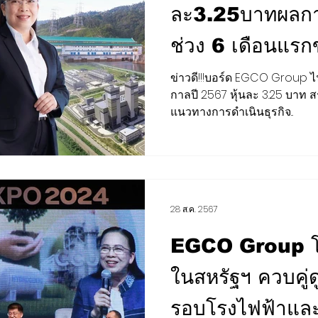
ละ3.25บาทผลกา
ช่วง 6 เดือนแรก
การตลาด สุขภาพ ความงาม
เสียงชุมชน
ต่างประเทศ
EGCO Group รับ
ข่าวดี!!!บอร์ด EGCO Group ไ
กาลปี 2567 หุ้นละ 3.25 บาท สร้
BCG
กีฬา สันทนาการ
EEC
H-I-T-G
CLOSE-UP 
22,871 ล้านบา
แนวทางการดำเนินธุรกิจ...
ดำเนินงานรวม 
28 ส.ค. 2567
EGCO Group โช
ในสหรัฐฯ ควบคู่ด
รอบโรงไฟฟ้าและป่า