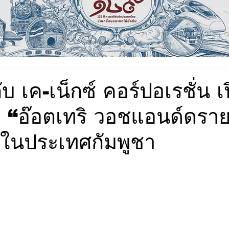
บ เค-เน็กซ์ คอร์ปอเรชั่น เ
 “อ๊อตเทริ วอชแอนด์ดรา
ในประเทศกัมพูชา