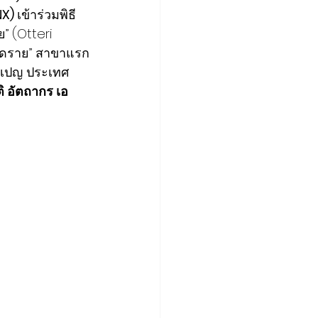
NX) 
เข้าร่วมพิธี
” (Otteri 
ด์ดราย” สาขาแรก
นมเปญ ประเทศ
ติ อัตถากร เอ