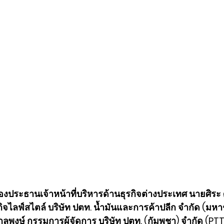
องประธานเจ้าหน้าที่บริหารด้านธุรกิจต่างประเทศ นายศิระ ศร
ิจไลฟ์สไตล์ บริษัท ปตท. น้ำมันและการค้าปลีก จำกัด (มหา
ลพงษ์ กรรมการผู้จัดการ บริษัท ปตท. (กัมพูชา) จำกัด (PT