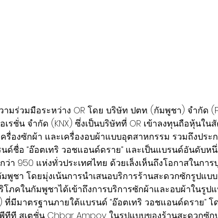
ความร่วมมือระหว่าง OR โดย บริษัท ปตท. (กัมพูชา) จำกัด (
อเรชั่น จำกัด (KNX) ซึ่งเป็นบริษัทที่ OR เข้าลงทุนถือหุ้นใน
เครื่องซักผ้า และเครื่องอบผ้าแบบอุตสาหกรรม รวมถึงประ
ด์ชื่อ “อ๊อตเทริ วอชแอนด์ดราย” และเป็นแบรนด์อันดับหนึ่
กว่า 950 แห่งทั่วประเทศไทย ด้วยเล็งเห็นถึงโอกาสในการบ
มพูชา โดยมุ่งเน้นการนำเสนอบริการร้านสะดวกซักรูปแบบ
้บริโภคในกัมพูชาได้เข้าถึงการบริการซักผ้าและอบผ้าในรู
) ที่มีมาตรฐานภายใต้แบรนด์ “อ๊อตเทริ วอชแอนด์ดราย” 
พีทีที สเตชั่น Chbar Ampov ในรูปแบบของร้านสะดวกซักบ