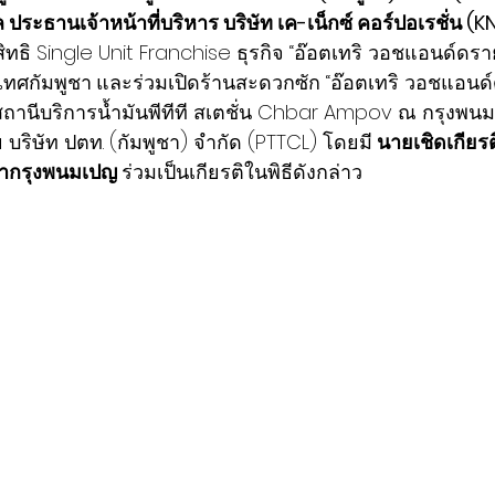
 ประธานเจ้าหน้าที่บริหาร บริษัท เค-เน็กซ์ คอร์ปอเรชั่น (K
ิ Single Unit Franchise ธุรกิจ “อ๊อตเทริ วอชแอนด์ดราย
ทศกัมพูชา
และร่วมเปิดร้านสะดวกซัก “อ๊อตเทริ วอชแอน
สถานีบริการน้ำมันพีทีที สเตชั่น Chbar Ampov ณ กรุงพ
ย บริษัท ปตท. (กัมพูชา) จำกัด (PTTCL) โดยมี
 นายเชิดเกียร
ำกรุงพนมเปญ 
ร่วมเป็นเกียรติในพิธีดังกล่าว 