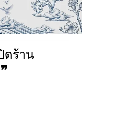
ปิดร้าน
ย”