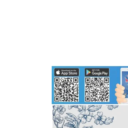
Politics
H-I-T-G
Knowledg
EEC
Eco Industrial Town-S