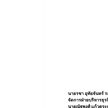
นายรชา อุทัยจันทร์ ร
จัดการฝ่ายบริหารธุรก
นายณัฐพงศ์ แก้วตระกู