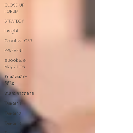
CLOSE-UP
FORUM
STRATEGY
Insight
Creative :CSR
PR&EVENT
eBook & e-
Magazine
รับผลิตคลิป-
วีดีโอ
ทันเกมการตลาด
โฆษณา 1
โฆษณา2
โฆษณา3