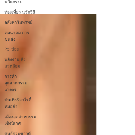
นวัตกรรม
ท่องเที่ยว นวัตวิถี
อสังหาริมทรัพย์
คมนาคม การ
ขนส่ง
Politics
พลังงาน สิ่ง
แวดล้อม
การค้า
อุตสาหกรรม
เกษตร
บันเทิง&วาไรตี้
หมอลำ
เมืองอุตสาหกรรม
เชิงนิเวศ
ศูนย์รวมข่าวดี