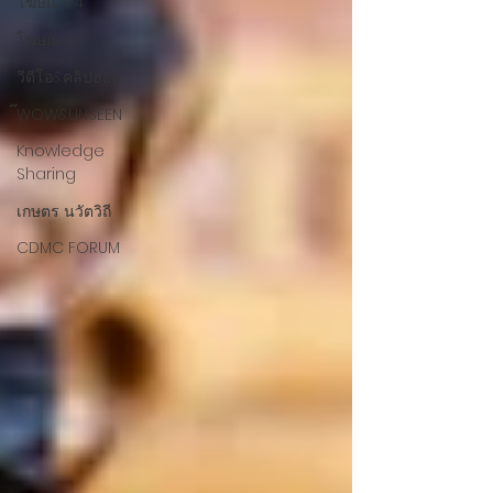
โฆษณา 4
โฆษณา5
วีดีโอ&คลิปฮอต
๊WOW&UNSEEN
Knowledge
Sharing
เกษตร นวัตวิถี
CDMC FORUM