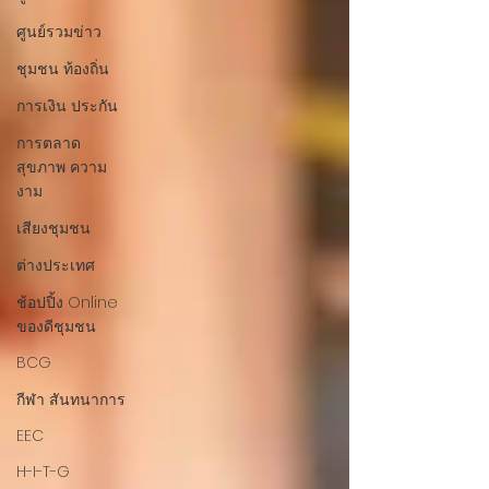
ศูนย์รวมข่าว
ชุมชน ท้องถิ่น
การเงิน ประกัน
การตลาด
สุขภาพ ความ
งาม
เสียงชุมชน
ต่างประเทศ
ช้อปปิ้ง Online
ของดีชุมชน
BCG
กีฬา สันทนาการ
EEC
H-I-T-G