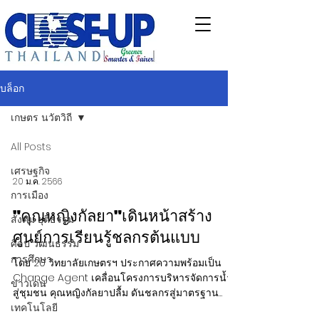
บล็อก
เกษตร นวัตวิถี
All Posts
เศรษฐกิจ
20 ม.ค. 2566
การเมือง
"คุณหญิงกัลยา"เดินหน้าสร้าง
สังคม ยุติธรรม
ศูนย์การเรียนรู้ชลกรต้นแบบ
ศิลป วัฒนธรรม
การศึกษา
โดย 20 วิทยาลัยเกษตรฯ ประกาศความพร้อมเป็น
Change Agent เคลื่อนโครงการบริหารจัดการน้ำฯ
ข่าวเด่น
สู่ชุมชน คุณหญิงกัลยาปลื้ม ดันชลกรสู่มาตรฐาน
เทคโนโลยี
สากล...