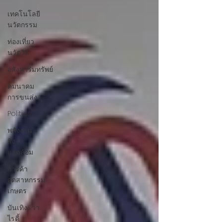
เทคโนโลยี
นวัตกรรม
ท่องเที่ยว
นวัตวิถี
อสังหาริมทรัพย์
คมนาคม
การขนส่ง
Politics
พลังงาน
สิ่ง
แวดล้อม
การค้า
อุตสาหกรรม
เกษตร
บันเทิง&วา
ไรตี้