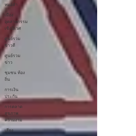
หมอลำ
เมือง
อุตสาหกรรม
เชิงนิเวศ
ศูนย์รวม
ข่าวดี
ศูนย์รวม
ข่าว
ชุมชน ท้อง
ถิ่น
การเงิน
ประกัน
การตลาด
สุขภาพ
ความงาม
เสียง