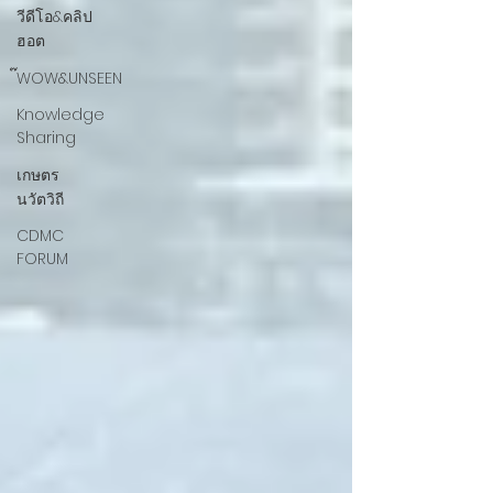
วีดีโอ&คลิป
ฮอต
๊WOW&UNSEEN
Knowledge
Sharing
เกษตร
นวัตวิถี
CDMC
FORUM