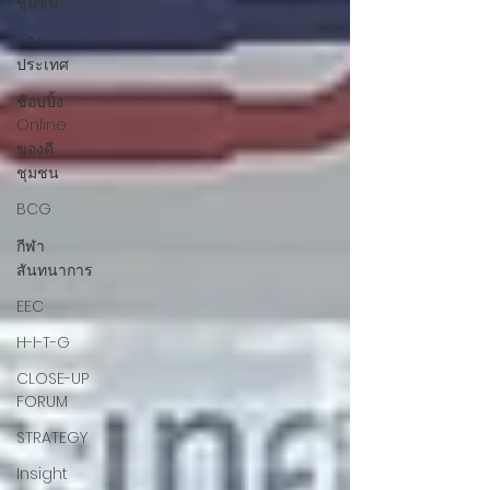
ชุมชน
ต่าง
ประเทศ
ช้อปปิ้ง
Online
ของดี
ชุมชน
BCG
กีฬา
สันทนาการ
EEC
H-I-T-G
CLOSE-UP
FORUM
STRATEGY
Insight