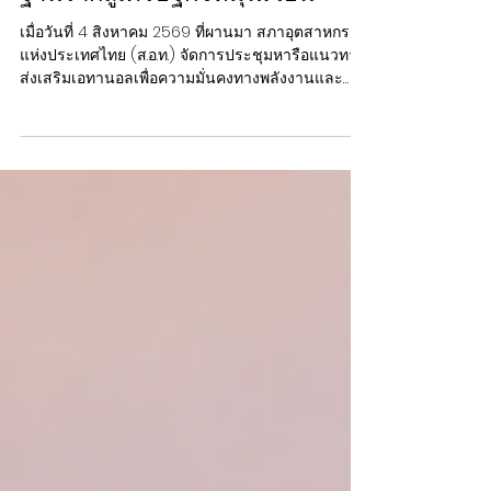
และ SAF ยกระดับเศรษฐกิจ
ฐานรากสู่เศรษฐกิจหมุนเวียน
เมื่อวันที่ 4 สิงหาคม 2569 ที่่ผานมา สภาอุตสาหกรรม
แห่งประเทศไทย (ส.อ.ท.) จัดการประชุมหารือแนวทาง
ส่งเสริมเอทานอลเพื่อความมั่นคงทางพลังงานและ
อุตสาหกรรมแห่งอนาคต โดยมีนายมงคล เฮงโรจน
โสภณ รองประธาน ส.อ.ท. และประธานสถาบัน
พลังงานเพื่ออุตสาหกรรม พร้อมด้วยนายพิพัฒน์ สุทธิ
วิเศษศักดิ์ นายกกิตติมศักดิ์สมาคมการค้าผู้ผลิตเอทา
นอลไทย เข้าร่วมการประชุม ณ ห้องประชุม 1010 C.P.
GROUP & TRUE ส.อ.ท. การประชุมครั้งนี้มุ่งเน้นการยก
ระดับและเพิ่มมูลค่าผลผลิตทางการเกษตร โดยเฉพาะ
อ้อยและมันสำปะหลัง...