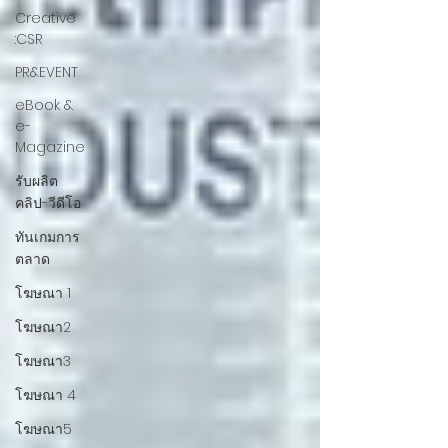
Creative
:CSR
PR&EVENT
eBook &
e-
Magazine
รับผลิต
คลิป-วีดีโอ
ทันเกมการ
ตลาด
โฆษณา 1
โฆษณา2
โฆษณา3
โฆษณา 4
โฆษณา5