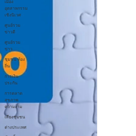
เมือง
อุตสาหกรรม
เชิงนิเวศ
ศูนย์รวม
ข่าวดี
ศูนย์รวม
ข่าว
ชุมชน ท้อง
ถิ่น
การเงิน
ประกัน
การตลาด
สุขภาพ
ความงาม
เสียงชุมชน
ต่างประเทศ