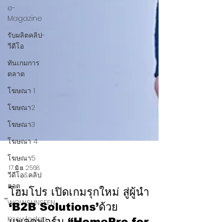
e-
Magazine
รับผลิตคลิป-
วีดีโอ
ทันเกมการ
ตลาด
โฆษณา 1
โฆษณา2
โฆษณา3
โฆษณา 4
โฆษณา5
วีดีโอ&คลิป
ฮอต
๊WOW&UNSEEN
Knowledge