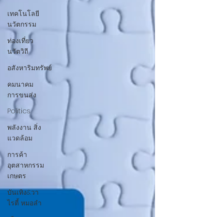
เทคโนโลยี
นวัตกรรม
ท่องเที่ยว
นวัตวิถี
อสังหาริมทรัพย์
คมนาคม
การขนส่ง
Politics
พลังงาน สิ่ง
แวดล้อม
การค้า
อุตสาหกรรม
เกษตร
บันเทิง&วา
ไรตี้ หมอลำ