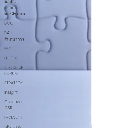
ช้อปปิ้ง
Online
ของดีชุมชน
BCG
กีฬา
สันทนาการ
EEC
H-I-T-G
CLOSE-UP
FORUM
STRATEGY
Insight
Creative
:CSR
PR&EVENT
eBook &