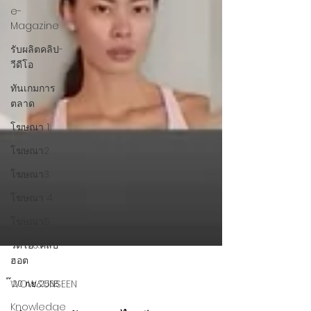
e-
Magazine
รับผลิตคลิป-
วีดีโอ
ทันเกมการ
ตลาด
โฆษณา 1
โฆษณา2
โฆษณา3
โฆษณา 4
โฆษณา5
วีดีโอ&คลิป
ฮอต
๊WOW&UNSEEN
Knowledge