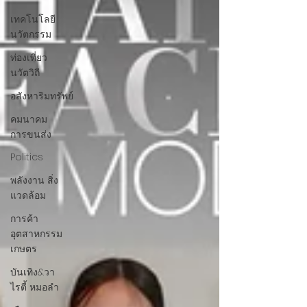
เทคโนโลยี
นวัตกรรม
ท่องเที่ยว
นวัตวิถี
อสังหาริมทรัพย์
คมนาคม
การขนส่ง
Politics
พลังงาน สิ่ง
แวดล้อม
การค้า
อุตสาหกรรม
เกษตร
บันเทิง&วา
ไรตี้ หมอลำ