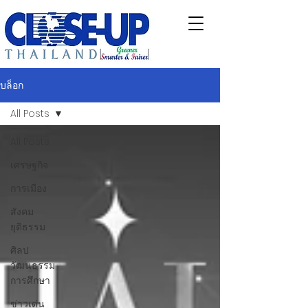
บล็อก
All Posts
All Posts
เศรษฐกิจ
การเมือง
สังคม
ยุติธรรม
ศิลป
วัฒนธรรม
การศึกษา
ข่าวเด่น