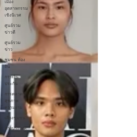
เมือง
อุตสาหกรรม
เชิงนิเวศ
ศูนย์รวม
ข่าวดี
ศูนย์รวม
ข่าว
ชุมชน ท้อง
ถิ่น
การเงิน
ประกัน
การตลาด
สุขภาพ
ความงาม
เสียงชุมชน
ต่างประเทศ