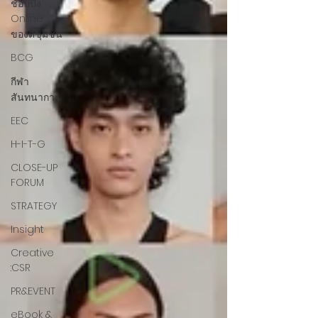
ช้อปปิ้ง
Online
ของดีชุมชน
BCG
กีฬา
สันทนาการ
EEC
H-I-T-G
CLOSE-UP
FORUM
STRATEGY
Insight
Creative
:CSR
PR&EVENT
eBook &