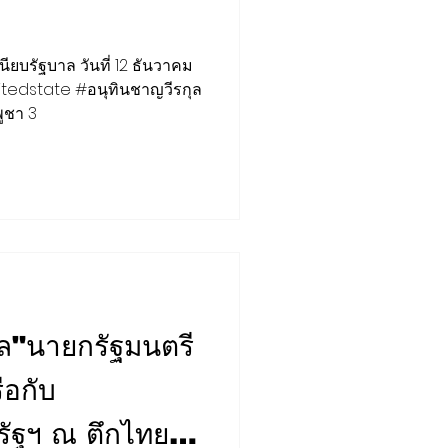
ยบรัฐบาล วันที่ 12 ธันวาคม
edstate #อนุทินชาญวีรกุล
ูชา 3
FORUM
STRATEGY
ุล"นายกรัฐมนตรี
ือกับ
ัฐฯ ณ ตึกไทยคู่