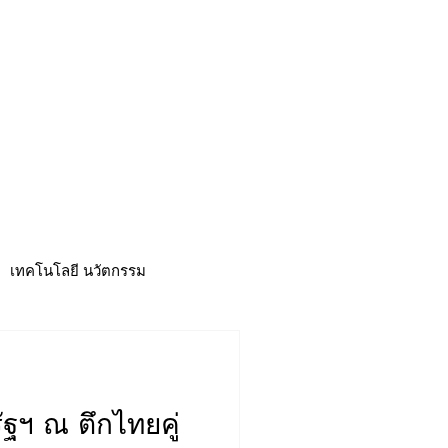
CSR
ESG&SDG
PR & Event
ิ่น
ช้อปปี้ง online
ท่องเที่ยว
เทคโนโลยี นวัตกรรม
ฐฯ ณ ตึกไทยคู่
าวดี
ศูนย์รวมข่าว