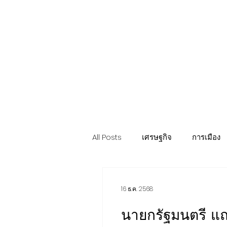
Politics
H-I-T-G
Knowledg
EEC
Eco Industrial Town-S
All Posts
เศรษฐกิจ
การเมือง
ท่องเที่ยว นวัตวิถี
อสังหาริมทรั
16 ธ.ค. 2568
นายกรัฐมนตรี แถ
การค้า อุตสาหกรรม เกษตร
บ