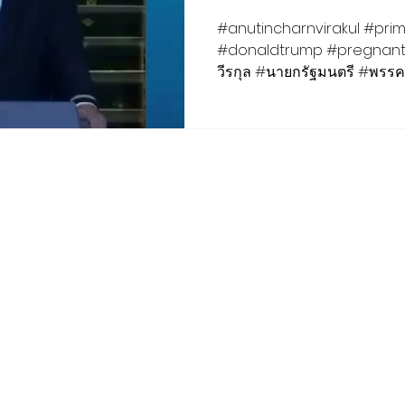
ฟ้า ทำเนียบรัฐบา
#anutincharnvirakul #primeminister #thailand
#donaldtrump #pregnant #unitedstate #อนุทินชาญ
ธันวาคม 2568
วีรกุล #นายกรัฐมนตรี #พรรค
#ประธานาธิ