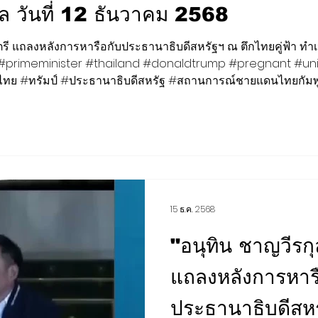
าล วันที่ 12 ธันวาคม 2568
การตลาด สุขภาพ ความงาม
เสียงชุมชน
ต่างประเทศ
ี แถลงหลังการหารือกับประธานาธิบดีสหรัฐฯ ณ ตึกไทยคู่ฟ้า ทำเนี
 #primeminister #thailand #donaldtrump #pregnant #unit
ไทย #ทรัมป์ #ประธานาธิบดีสหรัฐ #สถานการณ์ชายแดนไทยกัมพ
BCG
กีฬา สันทนาการ
EEC
H-I-T-G
CLOSE-UP 
15 ธ.ค. 2568
"อนุทิน ชาญวีรก
แถลงหลังการหาร
ประธานาธิบดีสหร