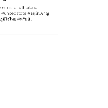
ล วันที่ 12
ภูมิใจไทย #ทรัมป์
บดีสหรัฐ #สถานการณ์ชายแดนไทยกัมพูชา