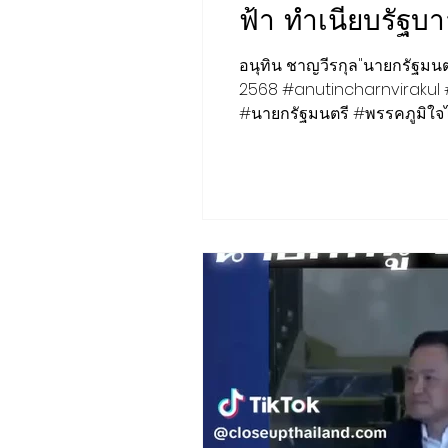
ฟ้า ทำเนียบรัฐบ
ชุมชน ท้องถิ่น
การเงิน ประกัน
อนุทิน ชาญวีรกุล"นายกรัฐมนตร
2568 #anutincharnvirakul
#นายกรัฐมนตรี #พรรคภูมิใจ
ช้อปปิ้ง Online ของดีชุมชน
Insight
Creative :CSR