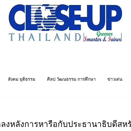
e Sharing
Forum
Insight
Strategy
Creative: 
mart City
ศูนย์รวมข่าวดี
ศูนย์รวมข่าว
ชุมชน-ท้องถ
สังคม ยุติธรรม
ศิลป วัฒนธรรม การศึกษา
ข่าวเด่น
พย์
คมนาคม การขนส่ง
Politics
พลังงาน สิ่งแวดล้อม
ลงหลังการหารือกับประธานาธิบดีสหรั
ันเทิง&วาไรตี้ หมอลำ
เมืองอุตสาหกรรมเชิงนิเวศ
ศูนย์รวมข่