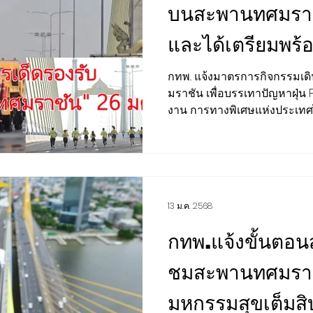
บนสะพานทศมรา
และได้เตรียมพร
การตลาด สุขภาพ ความงาม
เสียงชุมชน
ต่างประเทศ
เด็ดรองรับ มั่นใจปลอดภัยจาก
กทพ.. แจ้งมาตรการกิจกรรมเดิ
มราชัน เพื่อบรรเทาปัญหาฝุ่น 
BCG
กีฬา สันทนาการ
EEC
H-I-T-G
CLOSE-UP 
ฝุ่นPM2.5แน่นอน
งาน การทางพิเศษแห่งประเทศไ
13 ม.ค. 2568
กทพ.แจ้งขั้นตอน
ชมสะพานทศมรา
มหกรรมสุขเต็มสิ