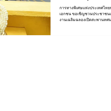
การทางพิเศษแห่งประเทศไทยพ
เอกชน ขอเชิญชวนประชาชนเข้
งานเฉลิมฉลองเปิดสะพานทศมรา