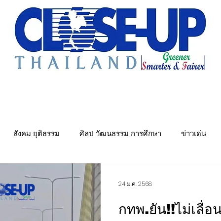
e Sharing
Forum
Insight
Strategy
Creative: 
mart City
ศูนย์รวมข่าวดี
ศูนย์รวมข่าว
ชุมชน-ท้องถ
สังคม ยุติธรรม
ศิลป วัฒนธรรม การศึกษา
ข่าวเด่น
พย์
คมนาคม การขนส่ง
Politics
พลังงาน สิ่งแวดล้อม
24 ม.ค. 2568
กทพ.ยัน!!ไม่เลื่อ
ันเทิง&วาไรตี้ หมอลำ
เมืองอุตสาหกรรมเชิงนิเวศ
ศูนย์รวมข่