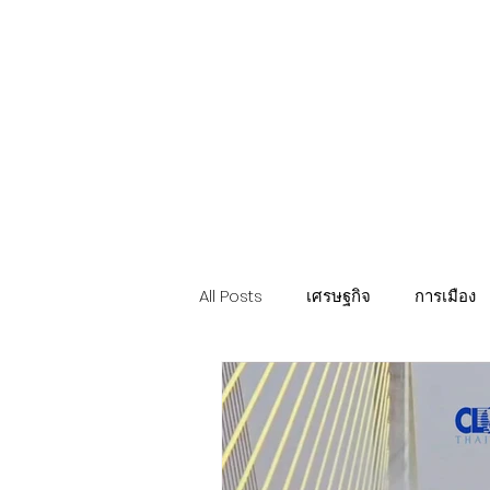
Politics
H-I-T-G
Knowledg
EEC
Eco Industrial Town-S
All Posts
เศรษฐกิจ
การเมือง
ท่องเที่ยว นวัตวิถี
อสังหาริมทรั
การค้า อุตสาหกรรม เกษตร
บ