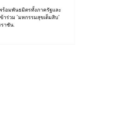
ร้อมพันธมิตรทั้งภาครัฐและ
าร่วม "มหกรรมสุขเต็มสิบ"
ชัน...