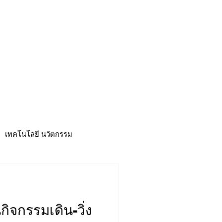
CSR
ESG&SDG
PR & Event
ิ่น
ช้อปปี้ง online
ท่องเที่ยว
เทคโนโลยี นวัตกรรม
นกิจกรรมเดิน-วิ่ง
าวดี
ศูนย์รวมข่าว