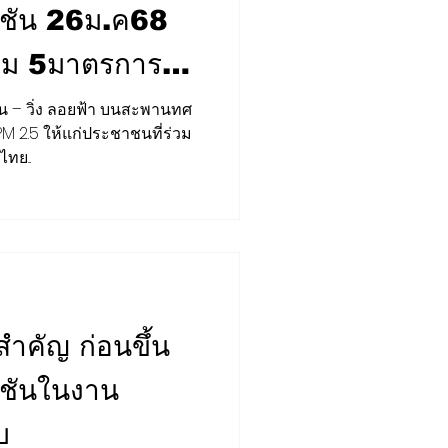
ชัน 26ม.ค68
้อม 5มาตรการ
น – วิ่ง ลอยฟ้า บนสะพานทศ
PM 2.5 ให้แก่ประชาชนที่ร่วม
FORUM
STRATEGY
!!!
ทย...
สำคัญ ก่อนขึ้น
ชันในงาน
บ