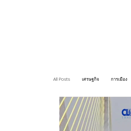
Politics
H-I-T-G
Knowledg
EEC
Eco Industrial Town-S
All Posts
เศรษฐกิจ
การเมือง
ท่องเที่ยว นวัตวิถี
อสังหาริมทรั
การค้า อุตสาหกรรม เกษตร
บ