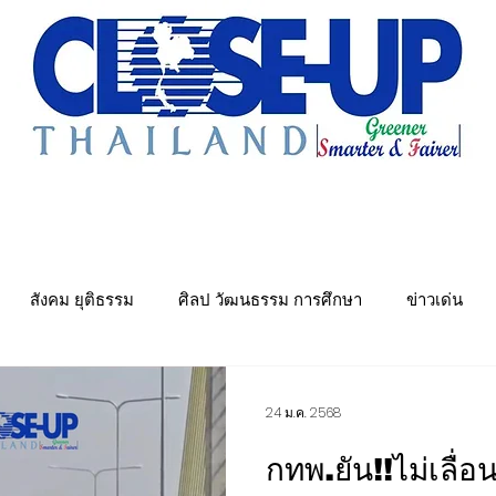
e Sharing
Forum
Insight
Strategy
Creative: 
mart City
ศูนย์รวมข่าวดี
ศูนย์รวมข่าว
ชุมชน-ท้องถ
สังคม ยุติธรรม
ศิลป วัฒนธรรม การศึกษา
ข่าวเด่น
พย์
คมนาคม การขนส่ง
Politics
พลังงาน สิ่งแวดล้อม
24 ม.ค. 2568
กทพ.ยัน!!ไม่เลื่อ
ันเทิง&วาไรตี้ หมอลำ
เมืองอุตสาหกรรมเชิงนิเวศ
ศูนย์รวมข่