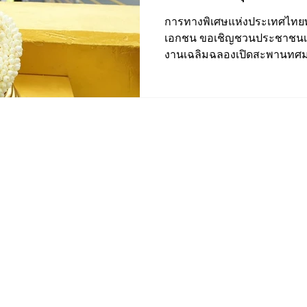
การทางพิเศษแห่งประเทศไทยพ
เอกชน ขอเชิญชวนประชาชนเข้
งานเฉลิมฉลองเปิดสะพานทศมรา