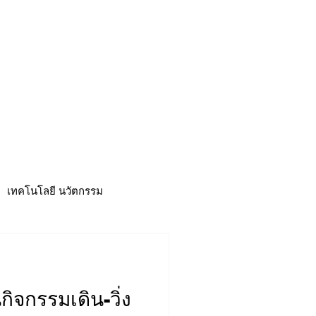
CSR
ESG&SDG
PR & Event
ิ่น
ช้อปปี้ง online
ท่องเที่ยว
เทคโนโลยี นวัตกรรม
นกิจกรรมเดิน-วิ่ง
าวดี
ศูนย์รวมข่าว