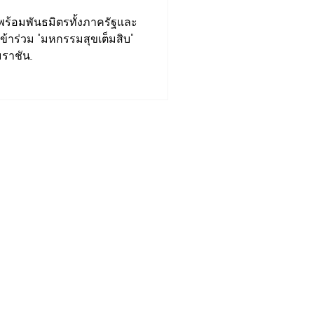
ร้อมพันธมิตรทั้งภาครัฐและ
าร่วม "มหกรรมสุขเต็มสิบ"
ชัน...