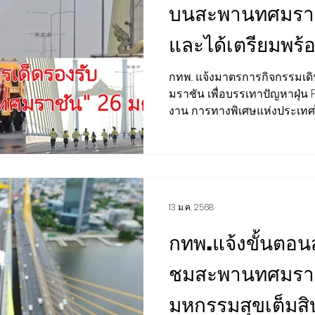
บนสะพานทศมรา
และได้เตรียมพร
การตลาด สุขภาพ ความงาม
เสียงชุมชน
ต่างประเทศ
เด็ดรองรับ มั่นใจปลอดภัยจาก
กทพ.. แจ้งมาตรการกิจกรรมเดิ
มราชัน เพื่อบรรเทาปัญหาฝุ่น 
BCG
กีฬา สันทนาการ
EEC
H-I-T-G
CLOSE-UP 
ฝุ่นPM2.5แน่นอน
งาน การทางพิเศษแห่งประเทศไ
13 ม.ค. 2568
กทพ.แจ้งขั้นตอน
ชมสะพานทศมรา
มหกรรมสุขเต็มสิ