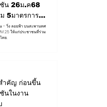
ชัน 26ม.ค68
้อม 5มาตรการ
น – วิ่ง ลอยฟ้า บนสะพานทศ
PM 2.5 ให้แก่ประชาชนที่ร่วม
FORUM
STRATEGY
!!!
ทย...
สำคัญ ก่อนขึ้น
ชันในงาน
บ