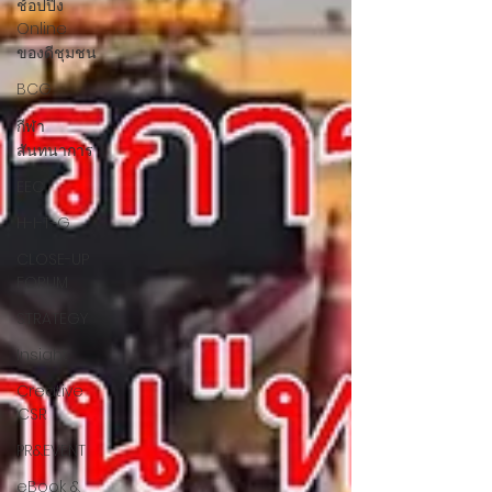
ช้อปปิ้ง
Online
ของดีชุมชน
BCG
กีฬา
สันทนาการ
EEC
H-I-T-G
CLOSE-UP
FORUM
STRATEGY
Insight
Creative
:CSR
PR&EVENT
eBook &