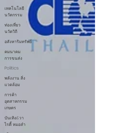
เทคโนโลยี
นวัตกรรม
ท่องเที่ยว
นวัตวิถี
อสังหาริมทรัพย์
คมนาคม
การขนส่ง
Politics
พลังงาน สิ่ง
แวดล้อม
การค้า
อุตสาหกรรม
เกษตร
บันเทิง&วา
ไรตี้ หมอลำ