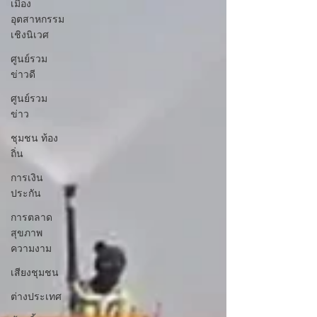
เมือง
อุตสาหกรรม
เชิงนิเวศ
ศูนย์รวม
ข่าวดี
ศูนย์รวม
ข่าว
ชุมชน ท้อง
ถิ่น
การเงิน
ประกัน
การตลาด
สุขภาพ
ความงาม
เสียงชุมชน
ต่างประเทศ