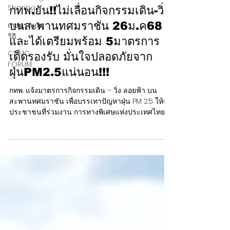
Sharing
24 ม.ค. 2568
เกษตร นวัต
วิถี
กทพ.ยัน!!ไม่เลื่อนกิจกรรมเดิน-วิ่ง
CDMC
บนสะพานทศมราชัน 26ม.ค68
FORUM
และได้เตรียมพร้อม 5มาตรการ
เด็ดรองรับ มั่นใจปลอดภัยจาก
ฝุ่นPM2.5แน่นอน!!!
กทพ.. แจ้งมาตรการกิจกรรมเดิน – วิ่ง ลอยฟ้า บน
สะพานทศมราชัน เพื่อบรรเทาปัญหาฝุ่น PM 2.5 ให้แก่
ประชาชนที่ร่วมงาน การทางพิเศษแห่งประเทศไทย...