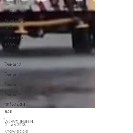
e-
Magazine
รับผลิตคลิป-
วีดีโอ
ทันเกมการ
ตลาด
โฆษณา 1
โฆษณา2
โฆษณา3
โฆษณา 4
โฆษณา5
วีดีโอ&คลิป
ฮอต
๊WOW&UNSEEN
Knowledge