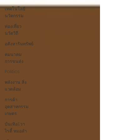
เทคโนโลยี
นวัตกรรม
ท่องเที่ยว
นวัตวิถี
อสังหาริมทรัพย์
คมนาคม
การขนส่ง
Politics
พลังงาน สิ่ง
แวดล้อม
การค้า
อุตสาหกรรม
เกษตร
บันเทิง&วา
ไรตี้ หมอลำ