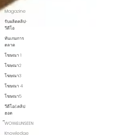
e-
Magazine
รับผลิตคลิป-
วีดีโอ
ทันเกมการ
ตลาด
โฆษณา 1
โฆษณา2
โฆษณา3
โฆษณา 4
โฆษณา5
วีดีโอ&คลิป
ฮอต
๊WOW&UNSEEN
Knowledge