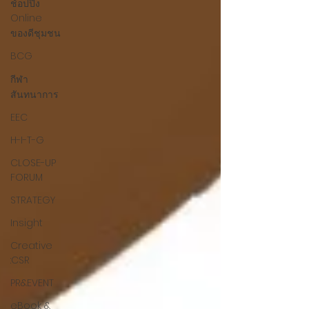
ช้อปปิ้ง
Online
ของดีชุมชน
BCG
กีฬา
สันทนาการ
EEC
H-I-T-G
CLOSE-UP
FORUM
STRATEGY
Insight
Creative
:CSR
PR&EVENT
eBook &