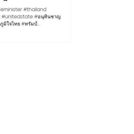
ล วันที่ 12
ภูมิใจไทย #ทรัมป์
บดีสหรัฐ #สถานการณ์ชายแดนไทยกัมพูชา