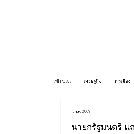
Politics
H-I-T-G
Knowledg
EEC
Eco Industrial Town-S
All Posts
เศรษฐกิจ
การเมือง
ท่องเที่ยว นวัตวิถี
อสังหาริมทรั
16 ธ.ค. 2568
นายกรัฐมนตรี แถ
การค้า อุตสาหกรรม เกษตร
บ