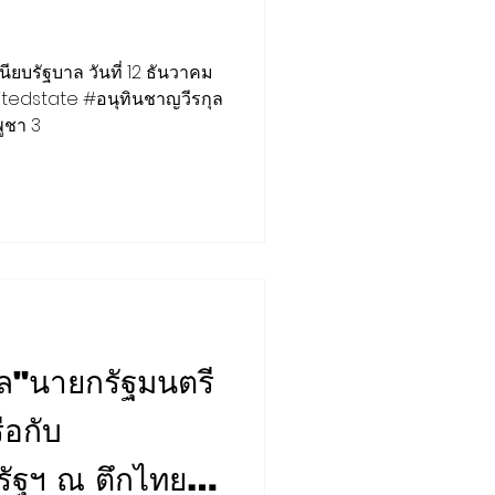
ยบรัฐบาล วันที่ 12 ธันวาคม
edstate #อนุทินชาญวีรกุล
ูชา 3
FORUM
STRATEGY
ุล"นายกรัฐมนตรี
ือกับ
ัฐฯ ณ ตึกไทยคู่