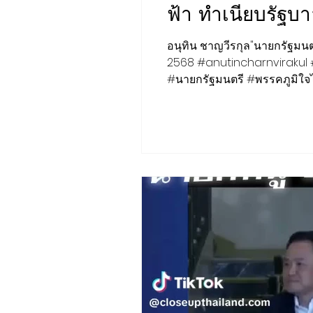
ฟ้า ทำเนียบรัฐบ
ชุมชน ท้องถิ่น
การเงิน ประกัน
อนุทิน ชาญวีรกุล"นายกรัฐมนตร
2568 #anutincharnvirakul
#นายกรัฐมนตรี #พรรคภูมิใจ
ช้อปปิ้ง Online ของดีชุมชน
Insight
Creative :CSR