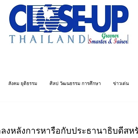
e Sharing
Forum
Insight
Strategy
Creative: 
mart City
ศูนย์รวมข่าวดี
ศูนย์รวมข่าว
ชุมชน-ท้องถ
สังคม ยุติธรรม
ศิลป วัฒนธรรม การศึกษา
ข่าวเด่น
พย์
คมนาคม การขนส่ง
Politics
พลังงาน สิ่งแวดล้อม
ลงหลังการหารือกับประธานาธิบดีสหรั
ันเทิง&วาไรตี้ หมอลำ
เมืองอุตสาหกรรมเชิงนิเวศ
ศูนย์รวมข่