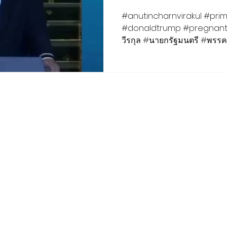
ฟ้า ทำเนียบรัฐบา
#anutincharnvirakul #primeminister #thailand
#donaldtrump #pregnant #unitedstate #อนุทินชาญ
ธันวาคม 2568
วีรกุล #นายกรัฐมนตรี #พรรค
#ประธานาธิ