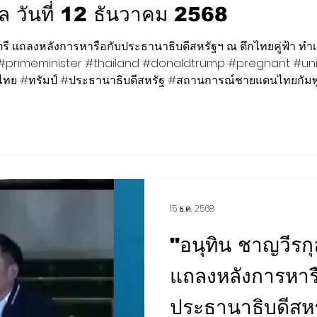
าล วันที่ 12 ธันวาคม 2568
การตลาด สุขภาพ ความงาม
เสียงชุมชน
ต่างประเทศ
ี แถลงหลังการหารือกับประธานาธิบดีสหรัฐฯ ณ ตึกไทยคู่ฟ้า ทำเนี
 #primeminister #thailand #donaldtrump #pregnant #unit
ไทย #ทรัมป์ #ประธานาธิบดีสหรัฐ #สถานการณ์ชายแดนไทยกัมพ
BCG
กีฬา สันทนาการ
EEC
H-I-T-G
CLOSE-UP 
15 ธ.ค. 2568
"อนุทิน ชาญวีรก
แถลงหลังการหาร
ประธานาธิบดีสหร