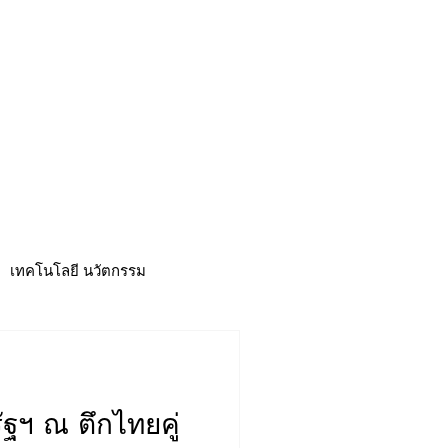
CSR
ESG&SDG
PR & Event
ิ่น
ช้อปปี้ง online
ท่องเที่ยว
เทคโนโลยี นวัตกรรม
ฐฯ ณ ตึกไทยคู่
าวดี
ศูนย์รวมข่าว