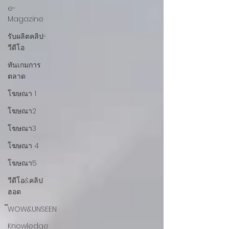
e-
Magazine
รับผลิตคลิป-
วีดีโอ
ทันเกมการ
ตลาด
โฆษณา 1
โฆษณา2
โฆษณา3
โฆษณา 4
โฆษณา5
วีดีโอ&คลิป
ฮอต
๊WOW&UNSEEN
Knowledge