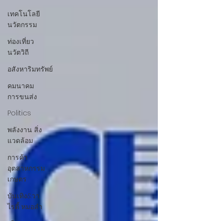
เทคโนโลยี
นวัตกรรม
ท่องเที่ยว
นวัตวิถี
อสังหาริมทรัพย์
คมนาคม
การขนส่ง
Politics
พลังงาน สิ่ง
แวดล้อม
การค้า
อุตสาหกรรม
เกษตร
บันเทิง&วา
ไรตี้ หมอลำ