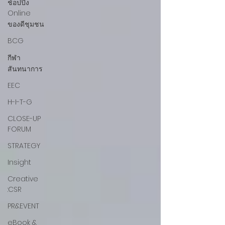
ช้อปปิ้ง
Online
ของดีชุมชน
BCG
กีฬา
สันทนาการ
EEC
H-I-T-G
CLOSE-UP
FORUM
STRATEGY
Insight
Creative
:CSR
PR&EVENT
eBook &