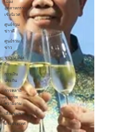
เมือง
อุตสาหกรรม
เชิงนิเวศ
ศูนย์รวม
ข่าวดี
ศูนย์รวม
ข่าว
ชุมชน ท้อง
ถิ่น
การเงิน
ประกัน
การตลาด
สุขภาพ
ความงาม
เสียงชุมชน
ต่างประเทศ