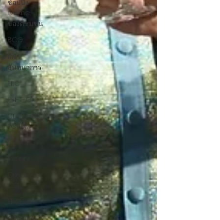
ช้อปปิ้ง
Online
ของดีชุมชน
BCG
กีฬา
สันทนาการ
EEC
H-I-T-G
CLOSE-UP
FORUM
STRATEGY
Insight
Creative
:CSR
PR&EVENT
eBook &