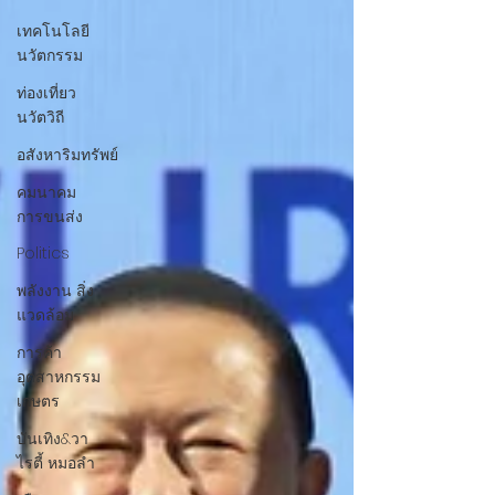
เทคโนโลยี
นวัตกรรม
ท่องเที่ยว
นวัตวิถี
อสังหาริมทรัพย์
คมนาคม
การขนส่ง
Politics
พลังงาน สิ่ง
แวดล้อม
การค้า
อุตสาหกรรม
เกษตร
บันเทิง&วา
ไรตี้ หมอลำ