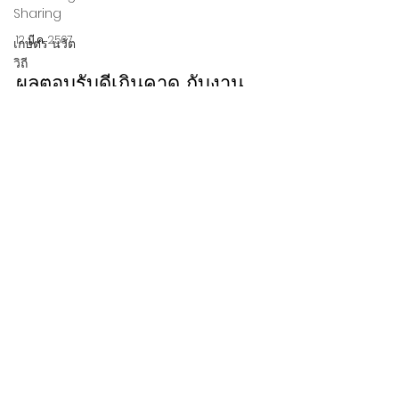
Sharing
เกษตร นวัต
วิถี
12 มี.ค. 2567
CDMC
FORUM
ผลตอบรับดีเกินคาด กับงาน
THAIFEX - HOREC Asia
2024 เผย ศักยภาพอุตสาหกรรม
HORECA กลุ่มธุรกิจที่น่าจับตา
มอง มีอนาคตไกล
งาน THAIFEX - HOREC Asia 2024 ได้รับกระแสตอบ
รับดีเกินความคาดหมาย ตอกย้ำถึงอนาคตอันสดใส
ของอุตสาหกรรม HORECA ด้านตัวสินค้า...