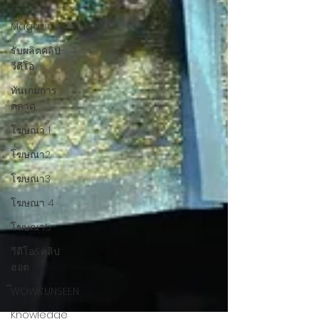
e-
Magazine
รับผลิตคลิป-
วีดีโอ
ทันเกมการ
ตลาด
โฆษณา 1
โฆษณา2
โฆษณา3
โฆษณา 4
โฆษณา5
วีดีโอ&คลิป
ฮอต
๊WOW&UNSEEN
Knowledge