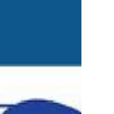
ก่อคุณประโยชน์ต่อประเทศชาติมากกว่า 4,877
โครงการกระจายตามภูมิภาคต่าง ๆ ทั้งเหนือ-ใต้
กลาง-อีสาน แนวพระราชดำริยังขจรไกลไปอีกหลาย
ประเทศ และตลอดกว่า10 ปี ในรัชกาลCLOSE-UP
THAILAND ได้นำเสนอฉบับพิเศษ ในเดือนธันวาคม
ของทุกปี เพื่อนำเรื่องราวผ่านการบอกเล่า จากบุคคล
ชั้นนำของประเทศ ที่ได้มีโอกาสสนองแนวพระราช
ดำรัส..