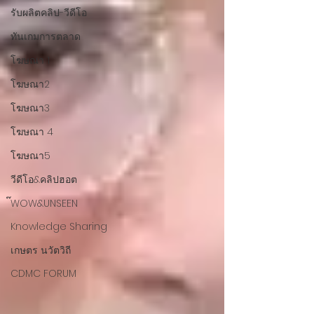
รับผลิตคลิป-วีดีโอ
ทันเกมการตลาด
โฆษณา 1
โฆษณา2
โฆษณา3
โฆษณา 4
โฆษณา5
วีดีโอ&คลิปฮอต
๊WOW&UNSEEN
Knowledge Sharing
เกษตร นวัตวิถี
CDMC FORUM