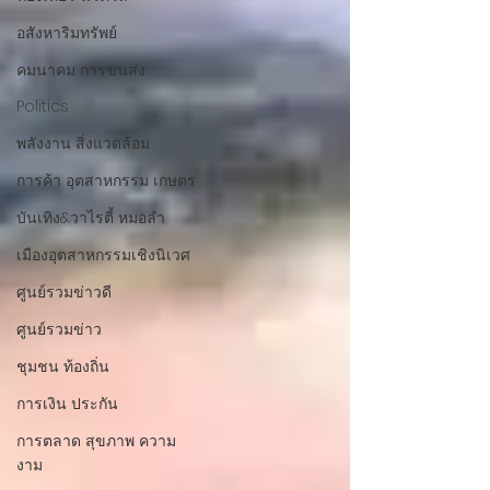
อสังหาริมทรัพย์
คมนาคม การขนส่ง
Politics
พลังงาน สิ่งแวดล้อม
การค้า อุตสาหกรรม เกษตร
บันเทิง&วาไรตี้ หมอลำ
เมืองอุตสาหกรรมเชิงนิเวศ
ศูนย์รวมข่าวดี
ศูนย์รวมข่าว
ชุมชน ท้องถิ่น
การเงิน ประกัน
การตลาด สุขภาพ ความ
งาม