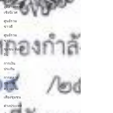
เมือง
อุตสาหกรรม
เชิงนิเวศ
ศูนย์รวม
ข่าวดี
ศูนย์รวม
ข่าว
ชุมชน ท้อง
ถิ่น
การเงิน
ประกัน
การตลาด
สุขภาพ
ความงาม
เสียงชุมชน
ต่างประเทศ