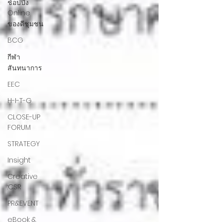
ช้อปปิ้ง
Online
ของดีชุมชน
BCG
กีฬา
สันทนาการ
EEC
H-I-T-G
CLOSE-UP
FORUM
STRATEGY
Insight
Creative
:CSR
PR&EVENT
eBook &