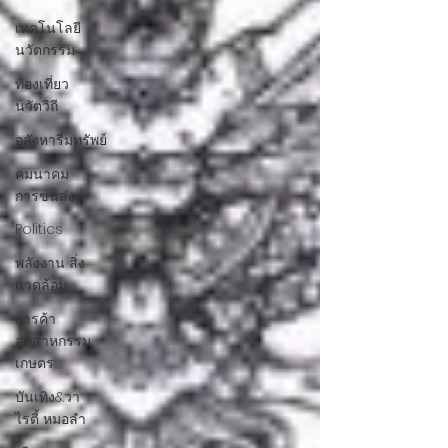
เทคโนโลยี
นวัตกรรม
ท่องเที่ยว
นวัตวิถี
อสังหาริมทรัพย์
คมนาคม
การขนส่ง
Politics
พลังงาน สิ่ง
แวดล้อม
การค้า
อุตสาหกรรม
เกษตร
บันเทิง&วา
ไรตี้ หมอลำ