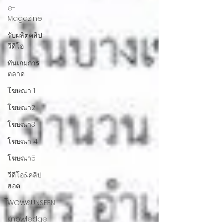
e-
Magazine
รับผลิตคลิป-
วีดีโอ
ทันเกมการ
ตลาด
โฆษณา 1
โฆษณา2
โฆษณา3
โฆษณา 4
โฆษณา5
วีดีโอ&คลิป
ฮอต
๊WOW&UNSEEN
Knowledge